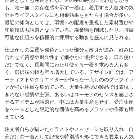
信源としても注目される。世の中の時流に合わせながら
も、唯一無二の存在感を示す一着は、着用する人自身の気
分やライフスタイルにも相乗効果をもたらす場合が多い。
最近の傾向としては、環境への配慮を重視した素材選びや
印刷技法も話題となっている。廃棄物を削減したり、持続
可能な仕組みを積極的に採用する動きも盛んに見られる。
仕上がりの品質や発色といった部分も改良が進み、好みに
合わせて質感や耐久性まで細やかに選択できる。日常使い
だけでなく、長期間にわたり使える一着を求める人も多
く、選択肢の幅も年々増大している。デザイン面では、ア
ーティストやクリエイターが作った一点もののグラフィッ
クが強い注目を集めている。大量生産型の製品では表現し
きれない感情や主張、あるいはユーモアのセンスを感じさ
せるアイテムが話題だ。中には大量生産をせず、受注生産
をベースとした限定的な価値を高めるブランドや作家も増
えている。
注文者自らが描いたイラストやメッセージを取り入れ、自
分だけの一着として記憶や特別感を形にできる要素も人気