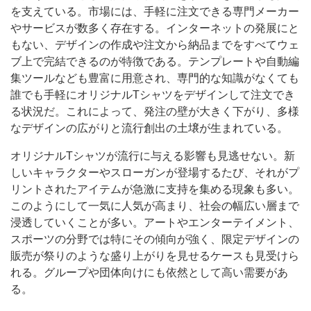
を支えている。市場には、手軽に注文できる専門メーカー
やサービスが数多く存在する。インターネットの発展にと
もない、デザインの作成や注文から納品までをすべてウェ
ブ上で完結できるのが特徴である。テンプレートや自動編
集ツールなども豊富に用意され、専門的な知識がなくても
誰でも手軽にオリジナルTシャツをデザインして注文でき
る状況だ。これによって、発注の壁が大きく下がり、多様
なデザインの広がりと流行創出の土壌が生まれている。
オリジナルTシャツが流行に与える影響も見逃せない。新
しいキャラクターやスローガンが登場するたび、それがプ
リントされたアイテムが急激に支持を集める現象も多い。
このようにして一気に人気が高まり、社会の幅広い層まで
浸透していくことが多い。アートやエンターテイメント、
スポーツの分野では特にその傾向が強く、限定デザインの
販売が祭りのような盛り上がりを見せるケースも見受けら
れる。グループや団体向けにも依然として高い需要があ
る。