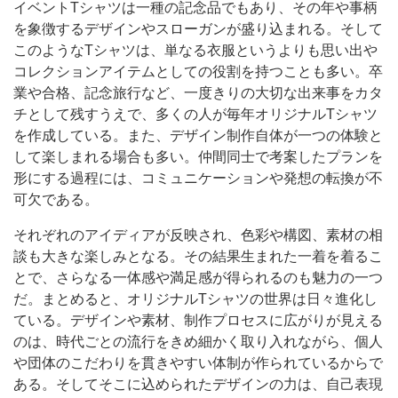
イベントTシャツは一種の記念品でもあり、その年や事柄
を象徴するデザインやスローガンが盛り込まれる。そして
このようなTシャツは、単なる衣服というよりも思い出や
コレクションアイテムとしての役割を持つことも多い。卒
業や合格、記念旅行など、一度きりの大切な出来事をカタ
チとして残すうえで、多くの人が毎年オリジナルTシャツ
を作成している。また、デザイン制作自体が一つの体験と
して楽しまれる場合も多い。仲間同士で考案したプランを
形にする過程には、コミュニケーションや発想の転換が不
可欠である。
それぞれのアイディアが反映され、色彩や構図、素材の相
談も大きな楽しみとなる。その結果生まれた一着を着るこ
とで、さらなる一体感や満足感が得られるのも魅力の一つ
だ。まとめると、オリジナルTシャツの世界は日々進化し
ている。デザインや素材、制作プロセスに広がりが見える
のは、時代ごとの流行をきめ細かく取り入れながら、個人
や団体のこだわりを貫きやすい体制が作られているからで
ある。そしてそこに込められたデザインの力は、自己表現