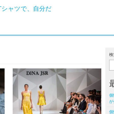
Tシャツで、自分だ
検
個
が
個