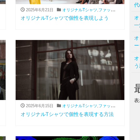
代
2025年6月21日
,
流行
オリジナルTシャツ
,
ファッション（アパレル関連）
オ
オリジナルTシャツで個性を表現しよう
一
オ
ー
オ
う
表
2025年6月15日
,
流行
オリジナルTシャツ
,
ファッション（アパレル関連）
オリジナルTシャツで個性を表現する方法