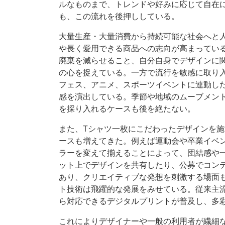
ルなものまで、トレンドや好みに応じて自在
も、この流れを後押ししている。
大量生産・大量消費から持続可能な社会へと
や長く愛用できる商品への志向が高まってい
廃棄を減らせること、自分自身でデザインに
の心を捉えている。一方で流行を敏感に取り
フェス、アニメ、スポーツイベントに連動し
感を演出している。季節や地域のムーブメン
を採り入れるケースも後を絶たない。
また、Tシャツ一枚にこだわったデザインを
ースも増えてきた。例えば運動会や卒業イベ
ラーを変えて揃えることによって、団結感や
ット上でデザインを共有したり、公募でコン
あり、クリエイティブな発想を刺激する場面
ト技術は飛躍的な発展をみせている。従来主
ら対応できるデジタルプリントが普及し、多
これによりデザイナーや一般の利用者が繊細