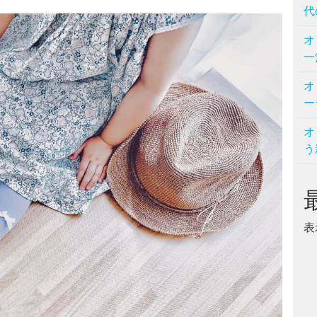
代
オ
一
オ
ー
オ
う
表