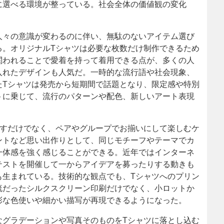
に選べる環境が整っている。社会全体の価値観の変化
人々の意識が変わるのに伴い、無駄のないアイテム選び
る。オリジナルTシャツは必要な枚数だけ制作できるため
関われることで愛着を持って着用できる点が、多くの人
入れたデザインも人気だ。一時的な流行語や社会現象、
たTシャツは発売から短期間で話題となり、限定感や特別
トに乗じて、流行のパターンや配色、新しいアート表現
施すだけでなく、ペアやグループでお揃いにして楽しむケ
ントなど思い出作りとして、同じモチーフやテーマでカ
一体感を強く感じることができる。近年ではインターネ
テストを開催して一からアイデアを募ったりする動きも
も生まれている。技術的な観点でも、Tシャツへのプリン
流だったシルクスクリーン印刷だけでなく、小ロットか
彩な色使いや細かい描写が再現できるようになった。
なグラデーションや写真そのものをTシャツに落とし込む