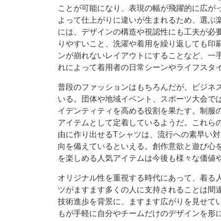
ことが可能になり、表現の幅が飛躍的に広が
よって仕上がりに違いが生まれるため、選ぶ
には、デザインの構造や視認性にも工夫が必
りやすいこと、洗濯や着用を繰り返しても印
ンが崩れないレイアウトにすることなど、一
れによって着用者の日常シーンやライフスタ
普段のファッションはもちろんだが、ビジネ
いる。団体や地域イベント、スポーツ大会で
イデンティティを高める役割を果たす。制服
アイテムとして定着しているようだ。これら
由に作り出せるTシャツは、流行への素早い
向を備えているといえる。創作意欲と遊び心
を楽しめる人気アイテムは今後も様々な価値
オリジナル性を重視する時代にあって、着る
ツがますます多くの人に支持されることは間
技術進歩を背景に、ますます広がりを見せて
もが手軽に自分やチームだけのデザインを形