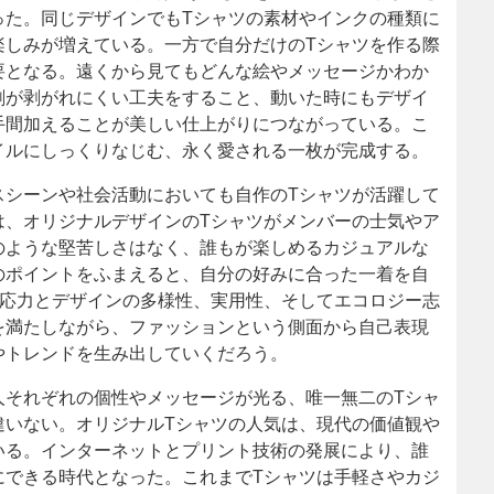
った。同じデザインでもTシャツの素材やインクの種類に
楽しみが増えている。一方で自分だけのTシャツを作る際
要となる。遠くから見てもどんな絵やメッセージかわか
刷が剥がれにくい工夫をすること、動いた時にもデザイ
手間加えることが美しい仕上がりにつながっている。こ
イルにしっくりなじむ、永く愛される一枚が完成する。
スシーンや社会活動においても自作のTシャツが活躍して
は、オリジナルデザインのTシャツがメンバーの士気やア
のような堅苦しさはなく、誰もが楽しめるカジュアルな
のポイントをふまえると、自分の好みに合った一着を自
対応力とデザインの多様性、実用性、そしてエコロジー志
を満たしながら、ファッションという側面から自己表現
やトレンドを生み出していくだろう。
人それぞれの個性やメッセージが光る、唯一無二のTシャ
違いない。オリジナルTシャツの人気は、現代の価値観や
いる。インターネットとプリント技術の発展により、誰
にできる時代となった。これまでTシャツは手軽さやカジ