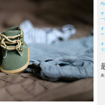
代
オ
一
オ
ー
オ
う
表