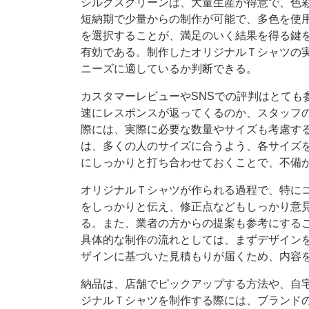
シルクスクリーンは、大量生産が得意で、色
短納期で少量からの制作が可能で、多色を使
を選択することが、満足のいく結果を得る鍵
有効である。制作したオリジナルＴシャツの
ニーズに適しているか判断できる。
カスタマーレビューやSNSでの評判はとても
速にレスポンスが返ってくるのか、スタッフ
際には、実際に必要な数量やサイズも考慮す
は、多くの人のサイズに合うよう、各サイズ
にしっかりと打ち合わせておくことで、不備
オリジナルＴシャツが作られる過程で、特に
をしっかりと伝え、修正点などもしっかり意
る。また、業者の方からの提案も参考にする
具体的な制作の流れとしては、まずデザイン
ザインに基づいた見積もりが届くため、内容
納品は、店舗でピックアップする方法や、自
ジナルＴシャツを制作する際には、ブランド