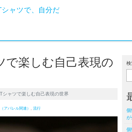
Tシャツで、自分だ
ツで楽しむ自己表現の
検
Tシャツで楽しむ自己表現の世界
（アパレル関連）
,
流行
個
が
個