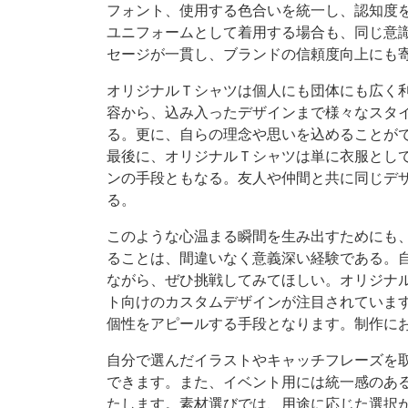
フォント、使用する色合いを統一し、認知度
ユニフォームとして着用する場合も、同じ意
セージが一貫し、ブランドの信頼度向上にも
オリジナルＴシャツは個人にも団体にも広く
容から、込み入ったデザインまで様々なスタ
る。更に、自らの理念や思いを込めることが
最後に、オリジナルＴシャツは単に衣服とし
ンの手段ともなる。友人や仲間と共に同じデ
る。
このような心温まる瞬間を生み出すためにも
ることは、間違いなく意義深い経験である。
ながら、ぜひ挑戦してみてほしい。オリジナ
ト向けのカスタムデザインが注目されていま
個性をアピールする手段となります。制作に
自分で選んだイラストやキャッチフレーズを
できます。また、イベント用には統一感のあ
たします。素材選びでは、用途に応じた選択