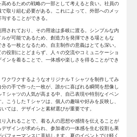
を高めるための戦略の一部として考えると良い。社員の
識で取り組む必要がある。これによって、外部へのメッ
寄与することができる。
利用されており、その用途は多岐に渡る。シンプルな内
イルが可能であるため、創造力を発揮できる場ともな
できる一枚となるため、自主制作の意義はとても深い。
ての役割にとどまらず、人々の交流やコミュニケーショ
ザインを着ることで、一体感や楽しさを得ることができ
、ワクワクするようなオリジナルＴシャツを制作してみ
自分の手で作った一枚が、誰かに喜ばれる瞬間を想像し
ルＴシャツの人気が高まる中、自己表現や特別なイベン
す。こうしたＴシャツは、個人の趣味や好みを反映し、
おいては、デザインと素材選びが重要です。
取り入れることで、着る人の思想や感情を伝えることが
るデザインが求められ、参加者の一体感を生む役割も果
がパフォーマンスに直結します。夏のイベントでは軽く