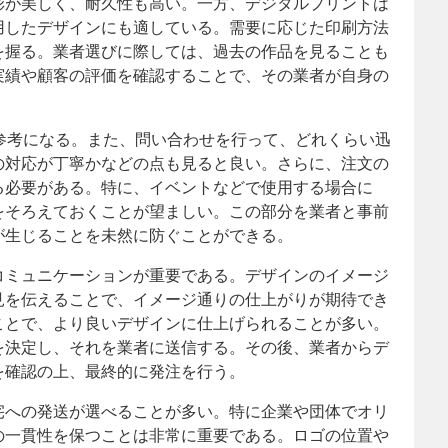
彩が美しく、耐久性も高い。一方、デジタルプリントは
用したデザインにも適している。需要に応じた印刷方法
を握る。業者選びに際しては、過去の作品を見ることも
実績や顧客の評価を確認することで、その業者が自身の
参考になる。また、問い合わせを行って、どれくらい迅
の対応が丁寧かなどの点も見ると良い。さらに、注文の
る必要がある。特に、イベントなどで使用する場合に
をそろえておくことが望ましい。この部分を業者と事前
が生じることを未然に防ぐことができる。
コミュニケーションが重要である。デザインのイメージ
見を伝えることで、イメージ通りの仕上がりが期待でき
ことで、より良いデザインに仕上げられることが多い。
を決定し、それを業者に送信する。その後、業者からデ
を確認の上、最終的に発注を行う。
宅への発送が選べることが多い。特に企業や団体でオリ
の一貫性を保つことは非常に重要である。ロゴの位置や