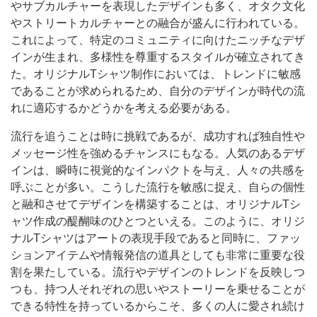
やサブカルチャーを表現したデザインも多く、オタク文化
やストリートカルチャーとの融合が盛んに行われている。
これによって、特定のコミュニティに向けたニッチなデザ
インが生まれ、多様性を尊重するスタイルが確立されてき
た。オリジナルTシャツ制作においては、トレンドに敏感
であることが求められるため、自分のデザインが時代の流
れに適応するかどうかを考える必要がある。
流行を追うことは時に挑戦であるが、成功すれば独自性や
メッセージ性を強めるチャンスにもなる。人気のあるデザ
インは、瞬時に視覚的なインパクトを与え、人々の共感を
呼ぶことが多い。こうした流行を敏感に捉え、自らの個性
と融和させてデザインを構築することは、オリジナルTシ
ャツ作成の醍醐味のひとつといえる。このように、オリジ
ナルTシャツはアートの表現手段であると同時に、ファッ
ションアイテムや情報発信の道具としても非常に重要な役
割を果たしている。流行やデザインのトレンドを反映しつ
つも、持つ人それぞれの思いやストーリーを乗せることが
できる特性を持っているからこそ、多くの人に愛され続け