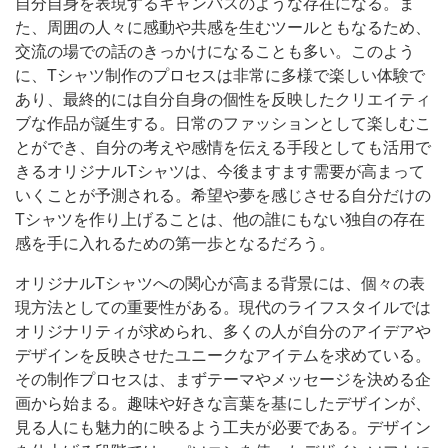
自分自身を表現するキャンバスのような存在になる。ま
た、周囲の人々に感動や共感を生むツールともなるため、
交流の場での話のきっかけになることも多い。このよう
に、Tシャツ制作のプロセスは非常に多様で楽しい体験で
あり、最終的には自分自身の個性を反映したクリエイティ
ブな作品が誕生する。日常のファッションとして楽しむこ
とができ、自分の考えや感情を伝える手段としても活用で
きるオリジナルTシャツは、今後ますます需要が高まって
いくことが予測される。希望や夢を感じさせる自分だけの
Tシャツを作り上げることは、他の誰にもない独自の存在
感を手に入れるための第一歩となるだろう。
オリジナルTシャツへの関心が高まる背景には、個々の表
現方法としての重要性がある。現代のライフスタイルでは
オリジナリティが求められ、多くの人が自分のアイデアや
デザインを反映させたユニークなアイテムを求めている。
その制作プロセスは、まずテーマやメッセージを決める企
画から始まる。趣味や好きな言葉を基にしたデザインが、
見る人にも魅力的に映るよう工夫が必要である。デザイン