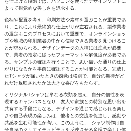
を仕上げる段階では、パソコンを使ったデザインソフトに
よって視覚的な美しさを追求する。
色柄や配置を考え、印刷方法や素材を選ぶことが重要であ
り、これにより最終的な仕上がりが左右される。製作業者
の選定もこのプロセスにおいて重要で、オンラインショッ
プや地域の印刷業者の中から信頼できる業者を見つけるこ
とが求められる。デザインデータの入稿には注意が必要
で、業者の指定に従ったフォーマットや解像度が必要であ
る。サンプルの確認を行うことで、思い描いた通りの仕上
がりになるかを事前に確認することが可能となる。完成し
たTシャツが届いたときの感覚は格別で、自分の期待がど
れだけ反映されたかは大きな喜びをもたらす。
オリジナルTシャツは単なる衣類を超え、自分の個性を表
現するキャンバスとなり、友人や家族との特別な思い出を
共有する手段にもなる。デザインを通じて感じられる楽し
さや自己表現の楽しみは、他者との交流を促進し、感動や
共感を生む可能性が高い。このように、Tシャツ制作は自
分自身のクリエイティビティを反映させる多様で楽しい体