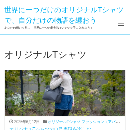
世界に一つだけのオリジナルTシャツ
で、自分だけの物語を纏おう
ナ
あなたの想いを形に、世界に一つの特別なTシャツを手に入れよう！
オリジナルTシャツ
2025年6月12日
オリジナルTシャツ
,
ファッション（アパレル関連）
オリジナルTシャツで自己表現を楽しむ