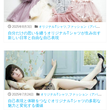
2025年8月3日
オリジナルTシャツ
,
ファッション（アパレル関連）
自分だけの思いを纏うオリジナルTシャツが生み出す
新しい日常と自由な自己表現
2025年7月24日
オリジナルTシャツ
,
ファッション（アパレル関連）
自己表現と体験をつなぐオリジナルTシャツの多彩な
魅力と変化する価値