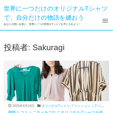
世界に一つだけのオリジナルTシャツ
で、自分だけの物語を纏おう
ナ
あなたの想いを形に、世界に一つの特別なTシャツを手に入れよう！
投稿者:
Sakuragi
2025年8月24日
オリジナルTシャツ
,
ファッション（アパレル関連）
個性とコミュニティをつなぐオリジナルTシャツが生